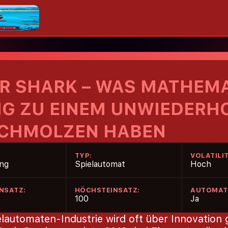
R SHARK – WAS MATHEMA
NG ZU EINEM UNWIEDERH
CHMOLZEN HABEN
TYP:
VOLATILIT
ng
Spielautomat
Hoch
NSATZ:
HÖCHSTEINSATZ:
AUTOMATI
100
Ja
elautomaten-Industrie wird oft über Innovation