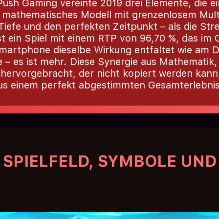
 Push Gaming vereinte 2019 drei Elemente, die 
 mathematisches Modell mit grenzenlosem Multip
 Tiefe und den perfekten Zeitpunkt – als die St
st ein Spiel mit einem RTP von 96,70 %, das im 
martphone dieselbe Wirkung entfaltet wie am D
le – es ist mehr. Diese Synergie aus Mathemati
 hervorgebracht, der nicht kopiert werden kann,
us einem perfekt abgestimmten Gesamterlebnis
 SPIELFELD, SYMBOLE UND