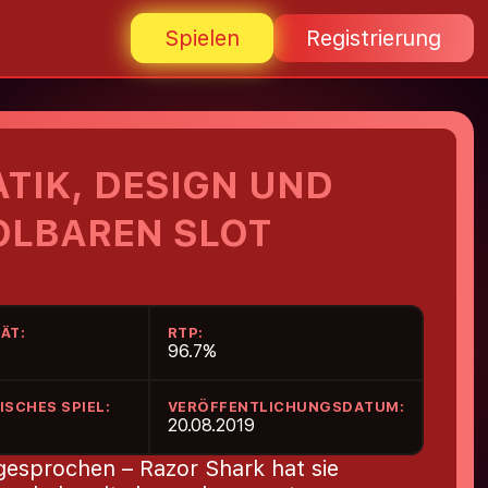
Spielen
Registrierung
TIK, DESIGN UND
OLBAREN SLOT
ÄT:
RTP:
96.7%
SCHES SPIEL:
VERÖFFENTLICHUNGSDATUM:
20.08.2019
 gesprochen – Razor Shark hat sie