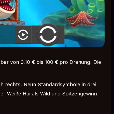
hlbar von 0,10 € bis 100 € pro Drehung. Die
ch rechts. Neun Standardsymbole in drei
 der Weiße Hai als Wild und Spitzengewinn