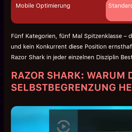
Mobile Optimierung
Standar
Fünf Kategorien, fünf Mal Spitzenklasse – 
und kein Konkurrent diese Position ernsthaf
Razor Shark in jeder einzelnen Disziplin Bes
RAZOR SHARK: WARUM DI
SELBSTBEGRENZUNG HEI